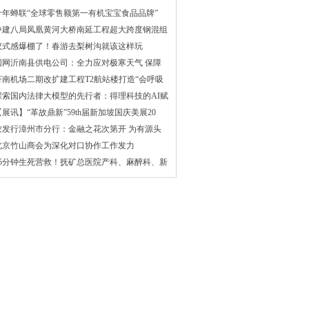
十年蝉联“全球零售额第一有机宝宝食品品牌”
中建八局凤凰黄河大桥南延工程超大跨度钢混组
仪式感爆棚了！春游去梨树沟就该这样玩
国网沂南县供电公司：全力应对极寒天气 保障
济南机场二期改扩建工程T2航站楼打造“会呼吸
探索国内法律大模型的先行者：得理科技的AI赋
【展讯】“革故鼎新”59th届新加坡国庆美展20
农发行漳州市分行：金融之花次第开 为有源头
北京竹山商会为深化对口协作工作发力
25分钟生死营救！抚矿总医院产科、麻醉科、新