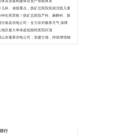
途体育加速构建体育资产智能体系
年儿科、省级重点，抚矿总医院筑就沈抚儿童
5分钟生死营救！抚矿总医院产科、麻醉科、新
网沂南县供电公司：全力应对极寒天气 保障
北地区最大单体超低能耗医院封顶
网山东蓬莱供电公司：党建引领，持续增强物
排行