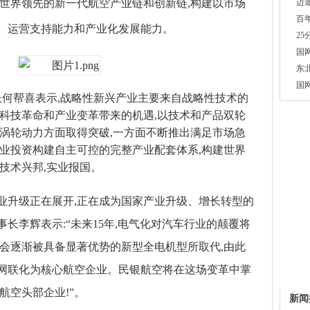
建世界领先的新一代航空产业链和创新链,构建以市场
迈
百
、运营支持能力和产业化发展能力。
2
国
东
国
何帮喜表示,战略性新兴产业主要来自战略性技术的
空科技革命和产业变革带来的机遇,以技术和产品双轮
及涡轮动力方面取得突破,一方面不断推出满足市场急
产业投资构建自主可控的完整产业配套体系,构建世界
技术兴邦,实业报国。
业升级正在展开,正在成为国家产业升级、增长转型的
事长李辉表示:
“
未来15年,电气化对汽车行业的颠覆将
望会逐渐被具备显著优势的新型全电机型所取代,由此
网联化为核心航空企业。民银航空将在这场变革中掌
航空头部企业!”。
新闻