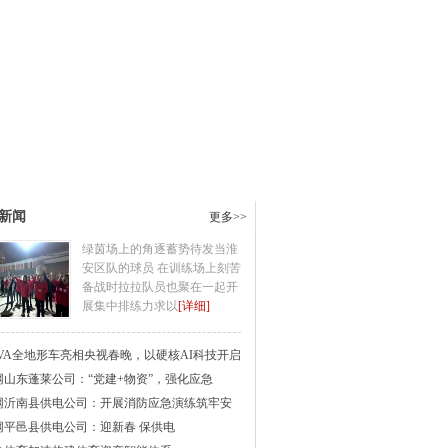
新闻
更多>>
绿茵场上的角逐蓄势待发当淮
安区队的球员 在训练场上刻苦
备战时拉拉队员也聚在一起开
展集中排练力求以
[详细]
AVA全地形车亮相央视春晚，以硬核AI科技开启
网山东蓬莱公司：“党建+物资”，强化应急
网沂南县供电公司：开展消防应急演练筑牢安
网平邑县供电公司：迎新春 保供电