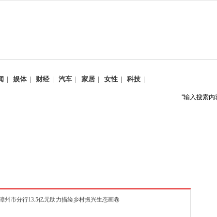
闻
|
娱体
|
财经
|
汽车
|
家居
|
女性
|
科技
|
行漳州市分行13.5亿元助力描绘乡村振兴生态画卷