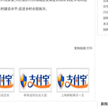
迈
百
农村建设水平,促进乡村全面振兴。
2
国
东
国
复制链接
打印
新业态全
恭喜这些企业入选
上海耕能液压一文
新闻