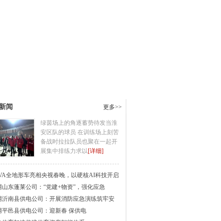
新闻
更多>>
绿茵场上的角逐蓄势待发当淮
安区队的球员 在训练场上刻苦
备战时拉拉队员也聚在一起开
展集中排练力求以
[详细]
AVA全地形车亮相央视春晚，以硬核AI科技开启
网山东蓬莱公司：“党建+物资”，强化应急
网沂南县供电公司：开展消防应急演练筑牢安
网平邑县供电公司：迎新春 保供电