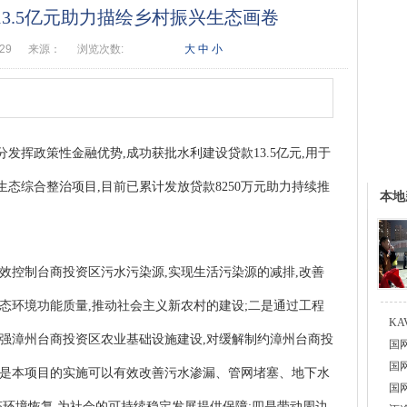
3.5亿元助力描绘乡村振兴生态画卷
:29
来源：
浏览次数:
大
中
小
发挥政策性金融优势,成功获批水利建设贷款13.5亿元,用于
态综合整治项目,目前已累计发放贷款8250万元助力持续推
本地
效控制台商投资区污水污染源,实现生活污染源的减排,改善
态环境功能质量,推动社会主义新农村的建设;二是通过工程
K
加强漳州台商投资区农业基础设施建设,对缓解制约漳州台商投
国
国
三是本项目的实施可以有效改善污水渗漏、管网堵塞、地下水
国
态环境恢复,为社会的可持续稳定发展提供保障;四是带动周边