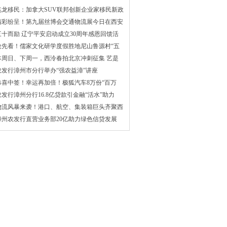
兆龙移民：加拿大SUV联邦创新企业家移民新政
精彩纷呈！第九届丝博会交通物流展今日在西安
三十而励 辽宁平安启动成立30周年感恩回馈活
抢先看！儒家文化研学度假胜地尼山鲁源村“五
本周日、下周一，西泠春拍北京冲刺征集 艺是
农发行漳州市分行举办“强农益漳”讲座
恭喜中签！幸运再加倍！极狐汽车8万份“百万
农发行漳州分行16.8亿贷款引金融“活水”助力
物流风暴来袭！港口、航空、集装箱巨头齐聚西
漳州农发行直营业务部20亿助力绿色信贷发展