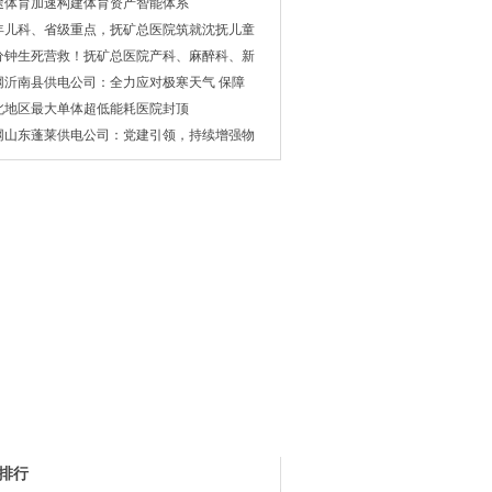
途体育加速构建体育资产智能体系
年儿科、省级重点，抚矿总医院筑就沈抚儿童
5分钟生死营救！抚矿总医院产科、麻醉科、新
网沂南县供电公司：全力应对极寒天气 保障
北地区最大单体超低能耗医院封顶
网山东蓬莱供电公司：党建引领，持续增强物
排行